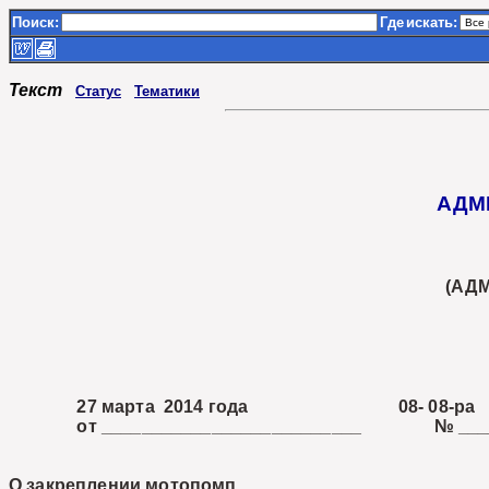
Поиск:
Где
искать:
Текст
Статус
Тематики
АДМ
(АД
27 марта 2014 года 08- 08-ра
от __________________________ № ___
О закреплении мотопомп