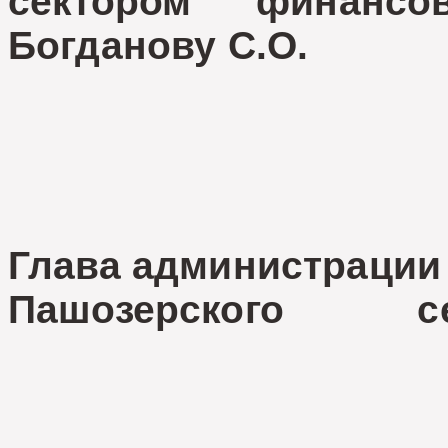
сектором финанс
Богданову С.О.
Глава администрации
Пашозерского се
Н.В. В