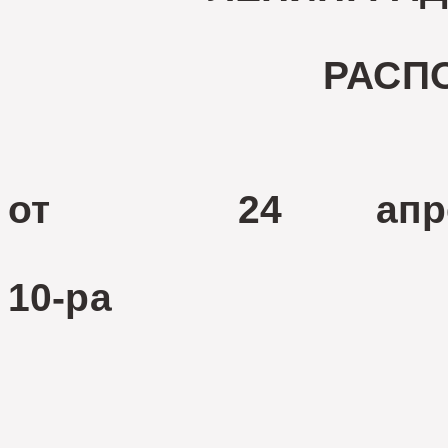
РАСП
от 24 апре
№ 
10-ра