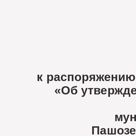
к распоряжению о
«Об утвержде
мун
Пашозе