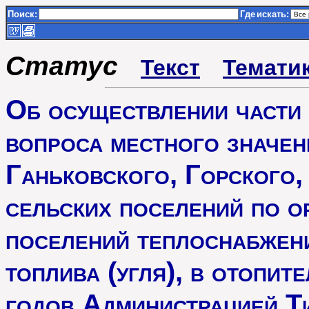
Поиск:
Где
искать:
Статус
Текст
Темати
Об осуществлении части
вопроса местного значе
Ганьковского, Горского,
сельских поселений по о
поселений теплоснабжени
топлива (угля), в отопи
годов Администрацией Т