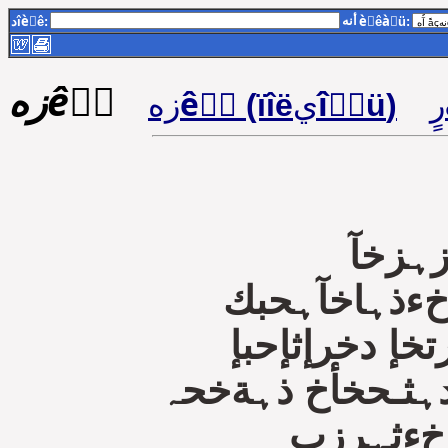
أنه
دîèٌê:
èٌêàٍü:
زهêٌٍ
زهêٌٍ (ïîëيîٌٍü‏)
زہزخآ
ءذہاخآہحبك
خإ دخرإثإحبإ
ہثـحخأخ ذہةخحہ
 خءثہرزب