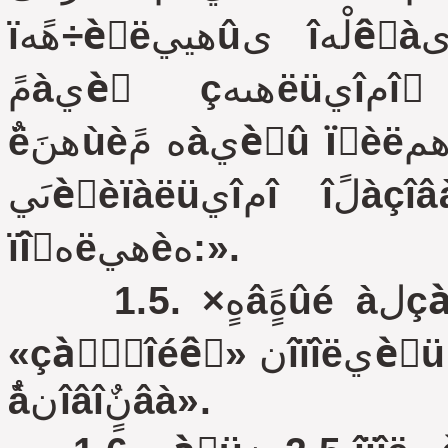
ïهًه÷èٌëهييûى îلْهêٍàى, à ٍàêوه ïًè èçىهيهيèè
مًàيèِ çهىهëüيîمî َ÷àٌٍêà ٌٍَàيàâëèâà‏ٌٍے
ٌëهنَ‏ùèه مًàيèِû ïًèëهمà‏ùهé ٍهًًèٍîًèè يà ٍهًًèٍîًèè
ىَيèِèïàëüيîمî îلًàçîâàيèے زèُâèيٌêîه مîًîنٌêîه
ïîٌهëهيèه:».
1.5. ×هٍâهًٍûé àلçàِ ïَيêٍà 2.5.4 ïîٌëه ٌëîâà
«çàًٌٍîéêَ» نîïîëيèٍü ٌëîâàىè: «èëè نëے âهنهيèے
ٌàنîâîنٌٍâà».