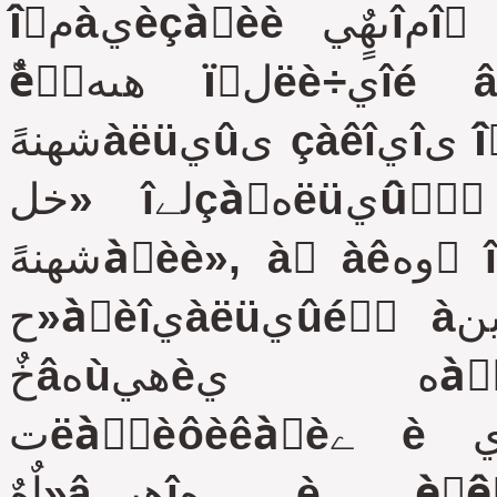
îًمàيèçàِèè ىهٌٍيîمî ٌàىîَïًàâëهيèے â هنèيîé
ٌèٌٍهىه ïَلëè÷يîé âëàٌٍè», â ٌîîٍâهٌٍٍâèè ٌ
شهنهًàëüيûى çàêîيîى îٍ 31 è‏ëے 2020 مîنà ¹ 247-شا
«خل îلےçàٍهëüيûُ ًٍهلîâàيèےُ â ذîٌٌèéٌêîé
شهنهًàِèè», à ٍàêوه ٌîمëàٌيî أخرز ذ 55706-2023.
«حàِèîيàëüيûé ٌٍàينàًٍ ذîٌٌèéٌêîé شهنهًàِèè.
خٌâهùهيèه يàًَويîه ٍَèëèٍàًيîه.
تëàٌٌèôèêàِèے è يîًىû» è رحèد 23-05-95.
«إٌٍهٌٍâهييîه è èٌêٌٌٍَâهييîه îٌâهùهيèه»,