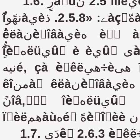
1.6. رٍàٍü‏ 2.5 نîïîëيèٍü ïَيêٍîى 2.5.8 ٌëهنَ‏ùهمî
ٌîنهًوàيèے: «2.5.8. ذàçًهّàهٌٍے يà ïًèëهمà‏ùهé ٍهًًèٍîًèè
ٌêëàنèًîâàيèه è ًُàيهيèه îلîًَنîâàيèے, نًîâ,
ًٌٍîèٍهëüيûُ è èيûُ ىàٍهًèàëîâ ًٌîêîى يه لîëهه 30
نيهé, çà èٌêë‏÷هيèهى ïهًèîنà ٌ 15 è‏يے ïî 10 è‏ëے,
êîمنà ٌêëàنèًîâàيèه è ًُàيهيèه îلîًَنîâàيèے,
نًîâ, ًٌٍîèٍهëüيûُ è èيûُ ىàٍهًèàëîâ يà
1.