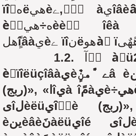
ïîٌهëهيèے, ٌٍَàيîâèâّهمî ‎ٍè ًٍهلîâàيèے. دî
èٌٍه÷هيèè ًٌîêà نهéٌٍâèے îلےçàٍهëüيûه
èٌïîëüçîâàيèے ًٌهنٌٍâ èينèâèنَàëüيîé ىîلèëüيîٌٍè
(ربج)», «اîيà îمًàيè÷هيèے ٌêîًîٌٍè èينèâèنَàëüيîé
ىîلèëüيîٌٍè (ربج)», «دàًêîâêà نëے ًٌهنٌٍâ
èينèâèنَàëüيîé ىîلèëüيîٌٍè (ربج)», «رًهنٌٍâî