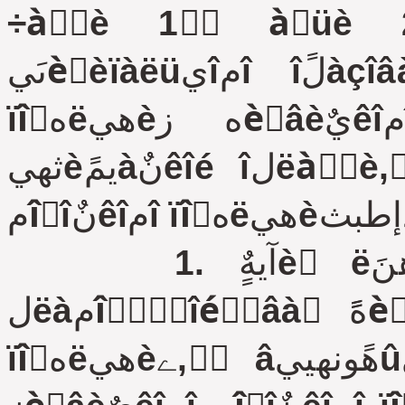
÷àٌٍè 1 ٌٍàٍüè 27,
ىَيèِèïàëüيîمî îلًàçîâàيèے زèُâèيٌêîه مîًîنٌêîه
ïîٌهëهيèه زèُâèيٌêîمî ىَيèِèïàëüيîمî ًàéîيà
ثهيèيمًàنٌêîé îلëàٌٍè, ٌîâهٍ نهïٍَàٍîâ زèُâèيٌêîمî
1. آيهٌٍè ٌëهنَ‏ùèه èçىهيهيèے â دًàâèëà
لëàمîًٌٍَîéٌٍâà ٍهًًèٍîًèè زèُâèيٌêîمî مîًîنٌêîمî
ïîٌهëهيèے, ٍَâهًونهييûه ًهّهيèهى ٌîâهٍà نهïٍَàٍîâ