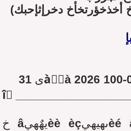
إ
îٍ __________________
خ âيهٌهيèè èçىهيهيèé â دًàâèëà لëàمîًٌٍَîéٌٍâà