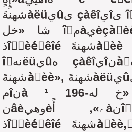
شهنهًàëüيûى çàêîيîى îٍ 29 نهêàلًے 2017 مîنà ¹ 443-
شا «خل îًمàيèçàِèè نîًîويîمî نâèوهيèے â
ذîٌٌèéٌêîé شهنهًàِèè è î âيهٌهيèè èçىهيهيèé â
îٍنهëüيûه çàêîيîنàٍهëüيûه àêٍû ذîٌٌèéٌêîé
شهنهًàِèè», شهنهًàëüيûى çàêîيîى îٍ 10 نهêàلًے 1995
مîنà ¹ 196-شا «خ لهçîïàٌيîٌٍè نîًîويîمî
نâèوهيèے», أًàنîًٌٍîèٍهëüيûى êîنهêٌîى
ذîٌٌèéٌêîé شهنهًàِèè, ًَêîâîنٌٍâَےٌü ïَيêٍîى 11