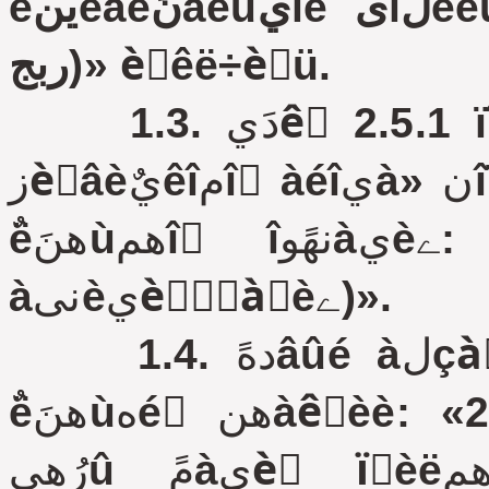
èينèâèنَàëüيîé ىîلèëüيîٌٍè (نàëهه ïî ٍهêٌٍَ -
èٌêë‏÷èٍü.
ربج)»
1.3. دَيêٍ 2.5.1 ïîٌëه ٌëîâ «àنىèيèًٌٍàِèے
زèُâèيٌêîمî ًàéîيà» نîïîëيèٍü ٌëîâàىè â ٌêîلêàُ
ٌëهنَ‏ùهمî ٌîنهًوàيèے: «(نàëهه ïî ٍهêٌٍَ -
àنىèيèًٌٍàِèے)».
1.4. دهًâûé àلçàِ ïَيêٍà 2.5.4 èçëîوèٍü â
ٌëهنَ‏ùهé ًهنàêِèè: «2.5.4. آ ٌëَ÷àه îٌٌٍٍٍَâèے
رُهىû مًàيèِ ïًèëهمà‏ùèُ ٍهًًèٍîًèé ê يèوه