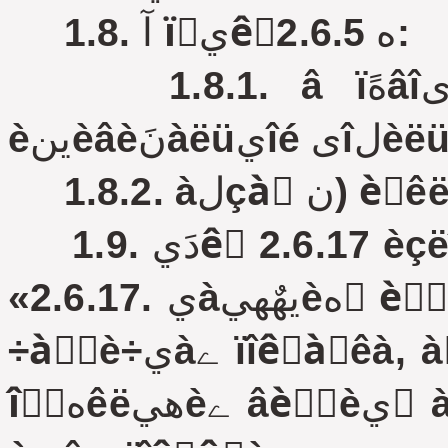
1.8. آ ïَيêٍه 2.6.5:
1.8.1. â ïهًâîى àلçàِه ٌëîâà «, ًٌهنٌٍâ
1.9. دَيêٍ 2.6.17 èçëîوèٍü â ٌëهنَ‏ùهé ًهنàêِèè:
«2.6.17. يàيهٌهيèه ًèٌَيêîâ, يàنïèٌهé, ٌïëîّيàے è
÷àٌٍè÷يàے ïîêًàٌêà, à ٍàêوه è ïîêًûٍèه ïîâهًُيîٌٍè
îٌٍهêëهيèے âèًٍèي ٌàىîêëهےùèىèٌے ïëهيêàىè è