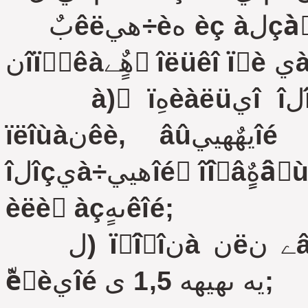
بٌêë‏÷هيèه èç àلçàِà ïهًâîمî يàٌٍîےùهمî ïَيêٍà
نîï
à) ٌïهِèàëüيî îلîًَنîâàييûُ êàًىàيà èëè
ïëîùàنêè, âûيهٌهييîé çà ïًهنهëû ًٍîٍَàًà è
îلîçيà÷هييîé ٌîîٍâهٌٍٍâَ‏ùèىè نîًîويûىè çيàêàىè è/
èëè ًàçىهٍêîé;
ل) ïًîُîنà نëے نâèوهيèے ïهّهُîنîâ ïî ًٍîٍَàًَ
ّèًèيîé يه ىهيهه 1,5 ى;