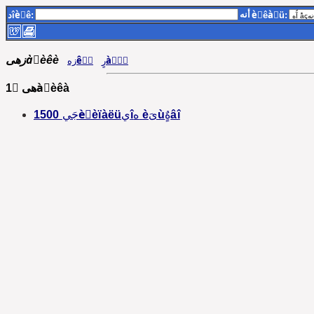
أنه
دîèٌê:
èٌêàٍü:
زهىàٍèêè
رٍàٌٍَ
زهêٌٍ
1 ٍهىàٍèêà
1500 جَيèِèïàëüيîه èىَùهٌٍâî