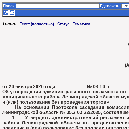
Поиск:
Где
искать:
Текст
Текст (полностью)
Статус
Тематики
(
от 26 января 2026 года № 03-16-а
Об утверждении административного регламента по 
муниципального района Ленинградской области му
и (или) пользование без проведения торгов»
На основании Протокола заседания комиссии п
Ленинградской области № 05.2-03-23/2025, состоявш
1. Утвердить административный регламент адми
района Ленинградской области по предоставлен
владение и (или) пользование без проведения торго