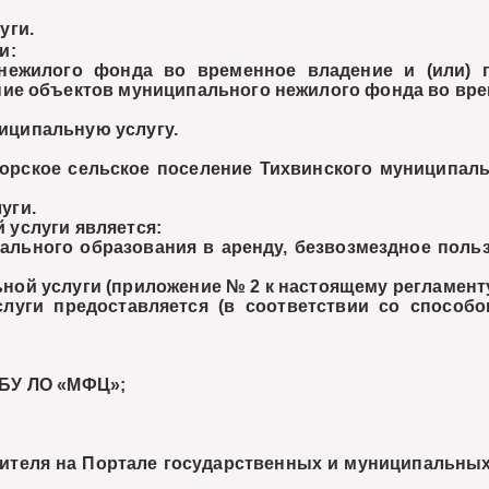
уги.
и:
лого фонда во временное владение и (или) по
ие объектов муниципального нежилого фонда во врем
иципальную услугу.
кое сельское поселение Тихвинского муниципальн
уги.
 услуги является:
ьного образования в аренду, безвозмездное польз
ой услуги (приложение № 2 к настоящему регламенту
и предоставляется (в соответствии со способом
ГБУ ЛО «МФЦ»;
еля на Портале государственных и муниципальных у