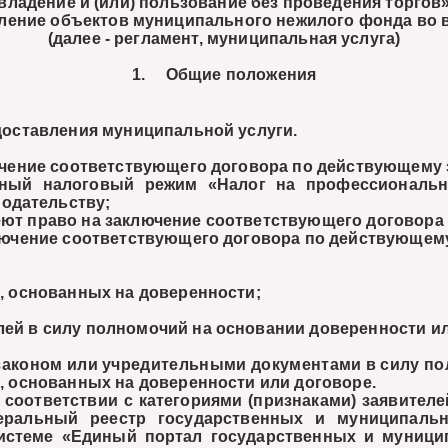
владение и (или) пользование без проведения торгов
ение объектов муниципального нежилого фонда во в
(далее - регламент, муниципальная услуга)
1. Общие положения
оставления муниципальной услуги.
чение соответствующего договора по действующему 
 налоговый режим «Налог на профессиональны
одательству;
т право на заключение соответствующего договора 
чение соответствующего договора по действующему з
 основанных на доверенности;
й в силу полномочий на основании доверенности ил
законом или учредительными документами в силу по
 основанных на доверенности или договоре.
ответствии с категориями (признаками) заявителе
ральный реестр государственных и муниципальны
стеме «Единый портал государственных и муниципа