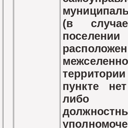
муниципаль
(в случа
поселе
располо
межселенн
территории
пункте нет
либо ко
должност
уполномо