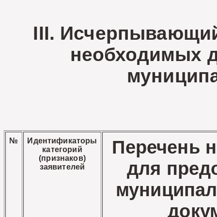
III.
Исчерпывающий
необходимых д
муниципа
№
Идентификаторы
Перечень 
категорий
(признаков)
для пред
заявителей
муниципал
доку