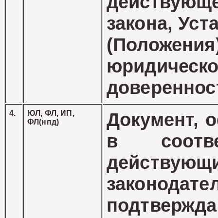
действующе
закона, Уст
(Положения
юридическо
довереннос
4.
ЮЛ, ФЛ, ИП,
Документ, 
ФЛ(нпд)
в соотв
действующ
законодате
подтвержд