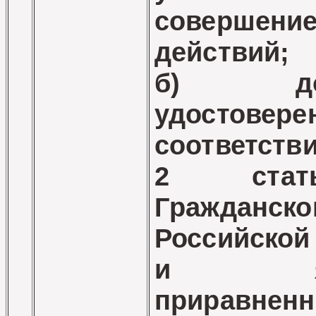
соверше
действий;
б) дове
удостов
соответств
2 стат
Гражданск
Российско
и явл
прирав