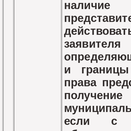
нали
представи
действова
заяви
определяю
и границы
права пред
получение
муниципаль
если с з