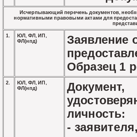
Исчерпывающий перечень документов, необх
нормативными правовыми актами для предостав
представ
1.
ЮЛ, ФЛ, ИП,
Заявление 
ФЛ(нпд)
предоставле
Образец 1 р
2.
ЮЛ, ФЛ, ИП,
Документ,
ФЛ(нпд)
удостовер
личность:
- заявителя