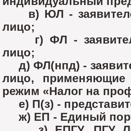
индивидуальный пре
в) ЮЛ - заявителе
лицо;
г) ФЛ - заявителе
лицо;
д) ФЛ(нпд) - заявит
лицо, применяющие
режим «Налог на про
е) П(з) - представит
ж) ЕП - Единый пор
з) ЕПГУ, ПГУ ЛО 