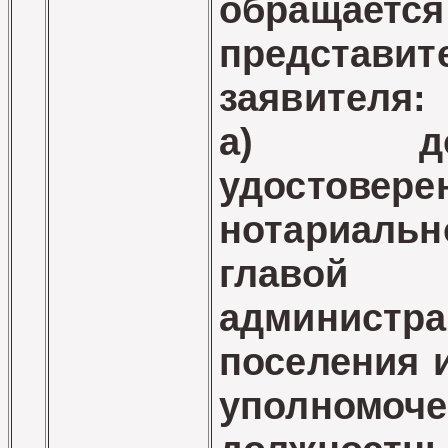
обращается
представит
заявителя:
а) дове
удостовере
нотариал
главой
администра
поселения 
уполномоч