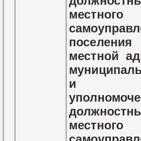
должност
местного
самоуправл
поселения
местной ад
муниципаль
и спе
уполномоч
должност
местного
самоуправл