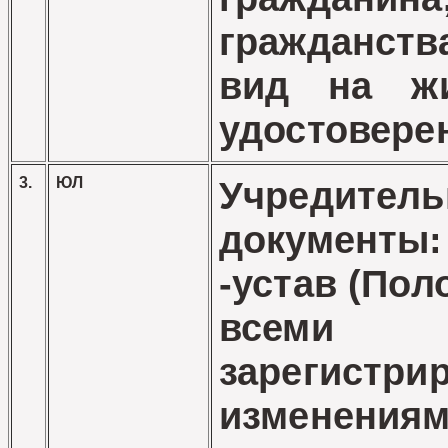
гражданст
вид на жи
удостовере
3.
ЮЛ
Учредител
документы:
-устав (Пол
всеми
зарегистри
изменениям