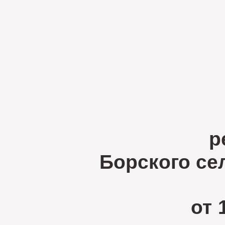
р
Борского сельск
от 