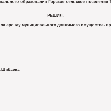
о образования Горское сельское поселение Тих
РЕШИЛ:
за аренду муниципального движимого имущества- п
ибаева