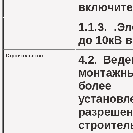
включит
1.1.3. .
до 10кВ 
Строительство
4.2. Вед
монтаж
боле
установл
разре
строител