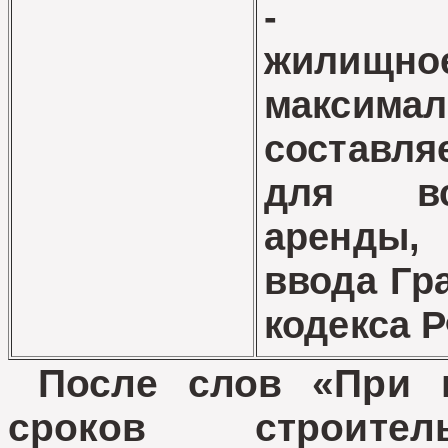
- инд
жилищное
максим
составля
для вс
аренды,
ввода Гр
кодекса Р
После слов «При п
сроков строител