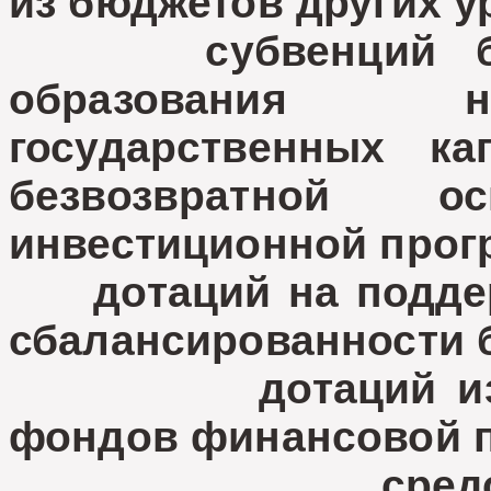
из бюджетов других у
субвенций бюдж
образования н
государственных к
безвозвратной 
инвестиционной прог
дотаций на поддер
сбалансированнос
дотаций из обла
фондов финансовой
средств, п