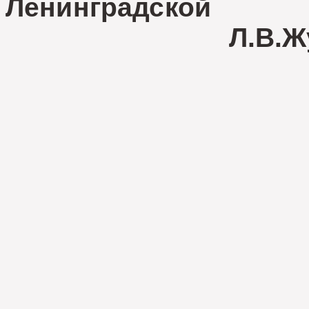
Ленинград
Л.В.Жуко