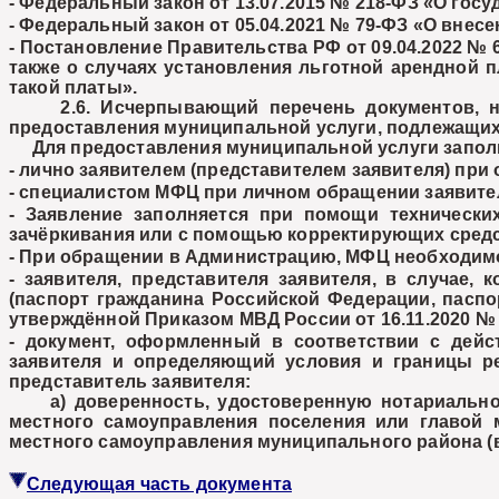
- Федеральный закон от 13.07.2015 № 218-ФЗ «О гос
- Федеральный закон от 05.04.2021 № 79-ФЗ «О вне
- Постановление Правительства РФ от 09.04.2022 № 
также о случаях установления льготной арендной 
такой платы».
2.6. Исчерпывающий перечень документов, не
предоставления муниципальной услуги, подлежащих
Для предоставления муниципальной услуги заполня
- лично заявителем (представителем заявителя) пр
- специалистом МФЦ при личном обращении заявител
- Заявление заполняется при помощи технически
зачёркивания или с помощью корректирующих средс
- При обращении в Администрацию, МФЦ необходим
- заявителя, представителя заявителя, в случае
(паспорт гражданина Российской Федерации, пасп
утверждённой Приказом МВД России от 16.11.2020 №
- документ, оформленный в соответствии с дейс
заявителя и определяющий условия и границы ре
представитель заявителя:
а) доверенность, удостоверенную нотариально,
местного самоуправления поселения или главой
местного самоуправления муниципального района (в 
Следующая часть документа