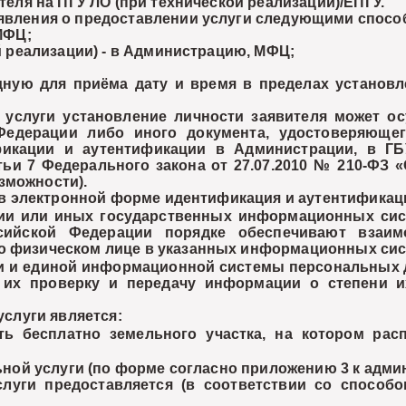
ля на ПГУ ЛО (при технической реализации)/ЕПГУ.
аявления о предоставлении услуги следующими спосо
МФЦ;
 реализации) - в Администрацию, МФЦ;
ю для приёма дату и время в пределах установл
слуги установление личности заявителя может ос
едерации либо иного документа, удостоверяющег
фикации и аутентификации в Администрации, в 
татьи 7 Федерального закона от 27.07.2010 № 210-ФЗ
зможности).
в электронной форме идентификация и аутентификац
ции или иных государственных информационных сис
сийской Федерации порядке обеспечивают взаим
 о физическом лице в указанных информационных сис
и и единой информационной системы персональных 
 их проверку и передачу информации о степени 
слуги является:
бесплатно земельного участка, на котором расп
ой услуги (по форме согласно приложению 3 к адми
и предоставляется (в соответствии со способом