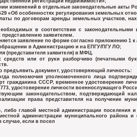
ударственной регистрации недвижимости»;
сении изменений в отдельные законодательные акты Р
629 «Об особенностях регулирования земельных отнош
платы по договорам аренды земельных участков, на
обходимых в соответствии с законодательными 
 представлению заявителем.
ется заявление по форме согласно приложению 1 к 
и обращении в Администрацию и на ЕПГУ/ПГУ ЛО;
я (представителя заявителя) в МФЦ.
х средств или от руки разборчиво (печатными бук
тв.
о предъявить документ, удостоверяющий личность:
, когда полномочия уполномоченного лица подтве
орт гражданина СССР, временное удостоверение лич
 773, удостоверение личности военнослужащего Росс
твующим законодательством, подтверждающий нал
ализации права представителя на получение муни
 либо главой местной администрации поселения 
 местной администрации муниципального района 
случае, если в посел