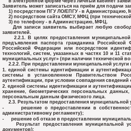
в электронной форме через личный кабинет заявите
Заявитель может записаться на приём для подачи з
1) посредством ПГУ ЛО/ЕПГУ - в Администрацию, 
2) посредством сайта ОМСУ, МФЦ (при технической
3) по телефону - в Администрацию, МФЦ.
Для записи заявитель выбирает любую свободну
заявителей.
2.2.1. В целях предоставления муниципальной у
предъявления паспорта гражданина Российской Ф
Российской Федерации или посредством иденти
технологий, систем, указанных в частях 10 и 11 с
муниципальных услуг» (при наличии технической во
2.2.2. При предоставлении муниципальной услуги 
1. единой системы идентификации и аутентифика
системы в установленном Правительством Рос
аутентификации, при условии совпадения сведений
2. единой системы идентификации и аутентификаци
хранение, биометрических персональных данных,
персональным данным физического лица.
2.3. Результатом предоставления муниципальной у
- решение о предоставлении в собственность 
административному регламенту);
- решение об отказе в предоставлении муниципальн
Результат предоставления муниципальной услуг
документов):