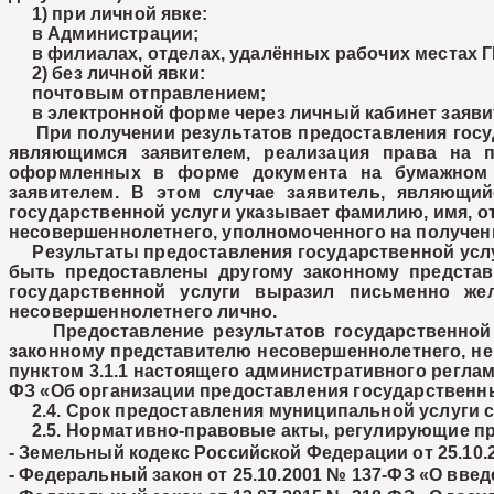
1) при личной явке:
в Администрации;
в филиалах, отделах, удалённых рабочих местах 
2) без личной явки:
почтовым отправлением;
в электронной форме через личный кабинет заявите
При получении результатов предоставления госуд
являющимся заявителем, реализация права на п
оформленных в форме документа на бумажном н
заявителем. В этом случае заявитель, являющи
государственной услуги указывает фамилию, имя, от
несовершеннолетнего, уполномоченного на получен
Результаты предоставления государственной услуг
быть предоставлены другому законному представ
государственной услуги выразил письменно же
несовершеннолетнего лично.
Предоставление результатов государственной у
законному представителю несовершеннолетнего, не
пунктом 3.1.1 настоящего административного регламе
ФЗ «Об организации предоставления государственн
2.4. Срок предоставления муниципальной услуги со
2.5. Нормативно-правовые акты, регулирующие пр
- Земельный кодекс Российской Федерации от 25.10.
- Федеральный закон от 25.10.2001 № 137-ФЗ «О вве