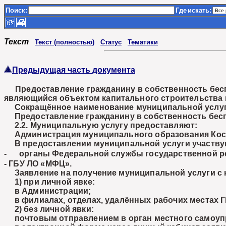
Поиск:
Где
искать:
Текст
Текст (полностью)
Статус
Тематики
Предыдущая часть документа
Предоставление гражданину в собственность беспл
являющийся объектом капитального строительства и
Сокращённое наименование муниципальной услуг
Предоставление гражданину в собственность беспл
2.2. Муниципальную услугу предоставляют:
Администрация муниципального образования Коськ
В предоставлении муниципальной услуги участву
- органы Федеральной службы государственной рег
- ГБУ ЛО «МФЦ».
Заявление на получение муниципальной услуги с 
1) при личной явке:
в Администрации;
в филиалах, отделах, удалённых рабочих местах 
2) без личной явки:
почтовым отправлением в орган местного самоуп