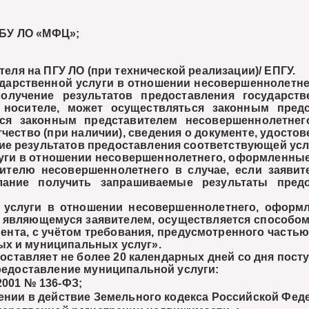
ГБУ ЛО «МФЦ»;
ля на ПГУ ЛО (при технической реализации)/ ЕПГУ.
арственной услуги в отношении несовершеннолетне
олучение результатов предоставления государств
осителе, может осуществляться законным предс
йся законным представителем несовершеннолетнег
чество (при наличии), сведения о документе, удост
ие результатов предоставления соответствующей усл
и в отношении несовершеннолетнего, оформленные 
ителю несовершеннолетнего в случае, если заявит
лание получить запрашиваемые результаты предо
слуги в отношении несовершеннолетнего, оформл
 являющемуся заявителем, осуществляется способом,
нта, с учётом требования, предусмотренного частью 
ых и муниципальных услуг».
ставляет не более 20 календарных дней со дня пост
едоставление муниципальной услуги:
2001 № 136-ФЗ;
дении в действие Земельного кодекса Российской Фед