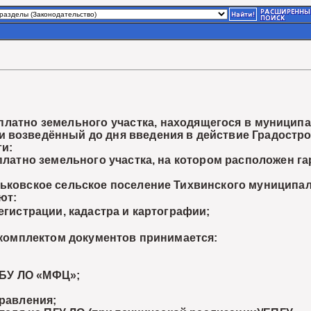
атно земельного участка, находящегося в муниципал
 возведённый до дня введения в действие Градостро
и:
атно земельного участка, на котором расположен га
овское сельское поселение Тихвинского муниципаль
ют:
истрации, кадастра и картографии;
комплектом документов принимается:
ГБУ ЛО «МФЦ»;
равления;