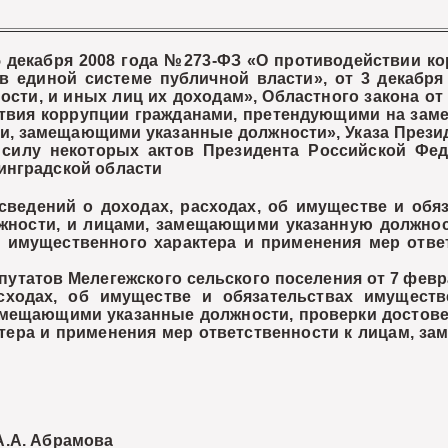
екабря 2008 года №273-ФЗ «О противодействии кор
в единой системе публичной власти», от 3 декабря
ти, и иных лиц их доходам», Областного закона от
ствия коррупции гражданами, претендующими на зам
ми, замещающими указанные должности», Указа Презид
илу некоторых актов Президента Российской Феде
инградской области
сведений о доходах, расходах, об имуществе и обя
ности, и лицами, замещающими указанную должност
ах имущественного характера и применения мер от
татов Мелегежского сельского поселения от 7 февр
сходах, об имуществе и обязательствах имущест
мещающими указанные должности, проверки достовер
тера и применения мер ответственности к лицам, з
асти А.А. Абрамова