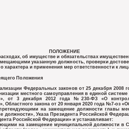
ПОЛОЖЕНИЕ
 расходах, об имуществе и обязательствах имуществе
мещающими указанную должность, проверки достовер
го характера и применения мер ответственности к л
тоящего Положения
изации Федеральных законов от 25 декабря 2008 г
изации местного самоуправления в единой системе 
», от 3 декабря 2012 года №230-ФЗ «О контро
, Областного закона от 20 января 2020 года №7-оз 
 претендующими на замещение должности главы мес
 должности», Указа Президента Российской Федерац
ента Российской Федерации» и устанавливает:
щими на замещение муниципальной должности в Со