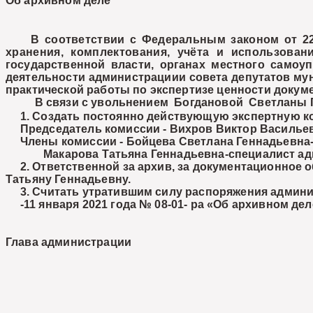
Об архивном деле
В соответствии с Федеральным законом от 22 о
хранения, комплектования, учёта и использова
государственной власти, органах местного самоу
деятельности администрациии совета депутатов му
практической работы по экспертизе ценности докум
В связи с увольнением Богдановой Светланы Ген
1. Создать постоянно действующую экспертную к
Председатель комиссии -
Вихров Виктор Васильев
Члены комиссии -
Бойцева Светлана Геннадьевна-
Макарова Татьяна Геннадьевна-специалист а
2. Ответственной за архив, за документационное о
Татьяну Геннадьевну.
3. Считать утратившим силу распоряжения админис
-11 января 2021 года № 08-01- ра «Об архивном дел
Глава администрации В