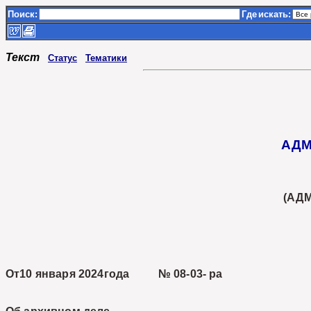
Поиск:
Где
искать:
Текст
Статус
Тематики
АДМ
(АД
От10 января 2024года № 08-03- ра