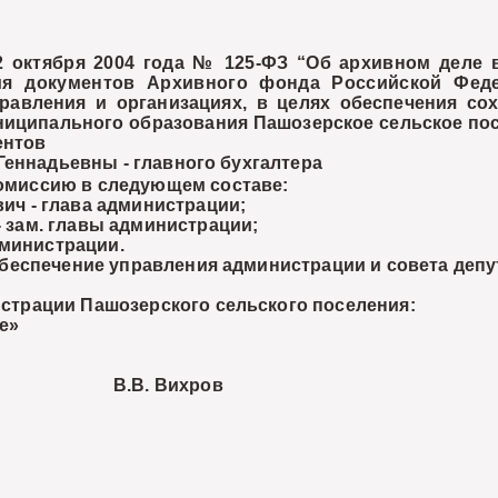
ктября 2004 года № 125-ФЗ “Об архивном деле в
ния документов Архивного фонда Российской Фед
правления и организациях, в целях обеспечения со
ниципального образования Пашозерское сельское пос
ентов
надьевны - главного бухгалтера
омиссию в следующем составе:
ич - глава администрации;
 зам. главы администрации;
дминистрации
.
беспечение управления администрации и совета депу
трации Пашозерского сельского поселения:
е»
.В. Вихров