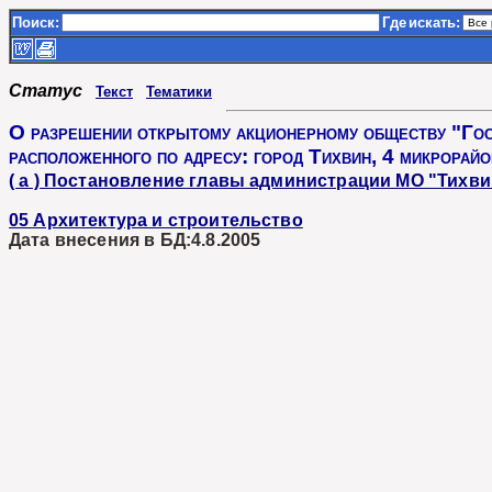
Поиск:
Где
искать:
Статус
Текст
Тематики
О разрешении открытому акционерному обществу "Гост
расположенного по адресу: город Тихвин, 4 микрорай
( а ) Постановление главы администрации МО "Тихви
05 Архитектура и строительство
Дата внесения в БД:4.8.2005