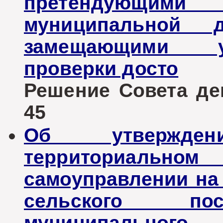
претендующи
муниципальной 
замещающими у
проверки досто
Решение Совета деп
45
Об утвержде
территориаль
самоуправлении на
сельского пос
муниципального 