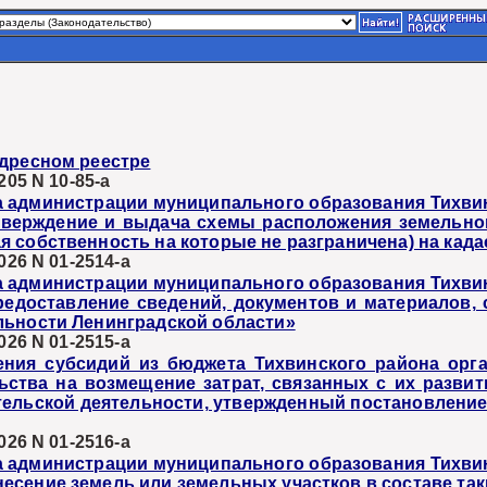
адресном реестре
05 N 10-85-а
а администрации муниципального образования Тихви
верждение и выдача схемы расположения земельного
 собственность на которые не разграничена) на кад
026 N 01-2514-а
а администрации муниципального образования Тихви
едоставление сведений, документов и материалов,
льности Ленинградской области»
026 N 01-2515-а
ения субсидий из бюджета Тихвинского района орг
ьства на возмещение затрат, связанных с их разви
ельской деятельности, утвержденный постановление
026 N 01-2516-а
а администрации муниципального образования Тихви
сение земель или земельных участков в составе таки