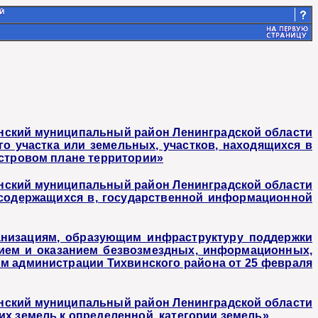
нский муниципальный район Ленинградской области
 участка или земельных, участков, находящихся в
астровом плане территории»
нский муниципальный район Ленинградской области
 содержащихся в, государственной информационной
анизациям, образующим инфраструктуру поддержки
тием и оказанием безвозмездных, информационных,
м администрации Тихвинского района от 25 февраля
нский муниципальный район Ленинградской области
х земель к определенной, категории земель»