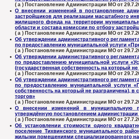
( а ) Постановление Администрации МО от 29.7.2
О внесении изменений в постановление адми
застройщиков для реализации масштабного инв
жилищного фонда на территории муниципальн
области и состава комиссии по отбору застрой
( а ) Постановление Администрации МО от 29.7.2
Об утверждении административного регламент
по предоставлению муниципальной услуги «Пр
( а ) Постановление Администрации МО от 29.7.2
Об утверждении административного регламент
по предоставлению муниципальной услуги «Ус
(государственная собственность на который не
( а ) Постановление Администрации МО от 29.7.2
Об утверждении административного регламент
по предоставлению муниципальной услуги «П
собственность на который не разграничена), в 
торгов»
( а ) Постановление Администрации МО от 29.7.2
О внесении изменений в муниципальную пр
утверждённую постановлением администрации Ти
( а ) Постановление Администрации МО от 27.7.2
Об установлении стоимости одного квадрат
поселение Тихвинского муниципального район
жилыми помещениями специализированного найма