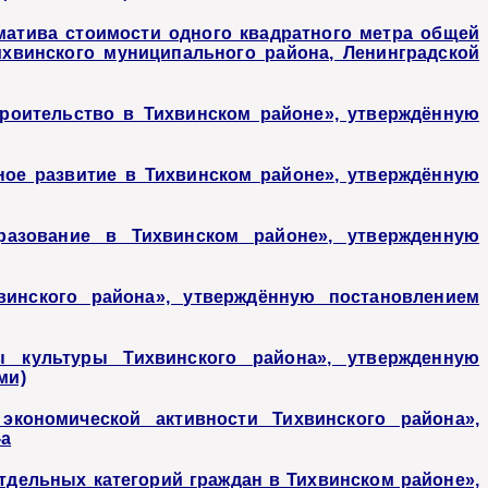
матива стоимости одного квадратного метра общей
хвинского муниципального района, Ленинградской
роительство в Тихвинском районе», утверждённую
ое развитие в Тихвинском районе», утверждённую
азование в Тихвинском районе», утвержденную
инского района», утверждённую постановлением
 культуры Тихвинского района», утвержденную
ми)
кономической активности Тихвинского района»,
-а
дельных категорий граждан в Тихвинском районе»,