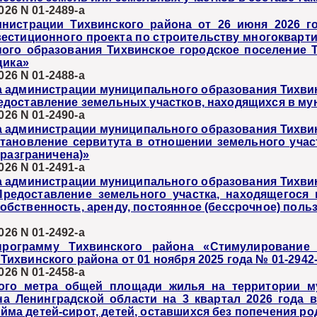
026 N 01-2489-а
нистрации Тихвинского района от 26 июня 2026 г
естиционного проекта по строительству многокварти
ого образования Тихвинское городское поселение 
щика»
026 N 01-2488-а
а администрации муниципального образования Тихви
едоставление земельных участков, находящихся в м
026 N 01-2490-а
а администрации муниципального образования Тихви
тановление сервитута в отношении земельного учас
 разграничена)»
026 N 01-2491-а
а администрации муниципального образования Тихви
редоставление земельного участка, находящегося 
собственность, аренду, постоянное (бессрочное) пол
026 N 01-2492-а
ограмму Тихвинского района «Стимулирование э
хвинского района от 01 ноября 2025 года № 01-2942
026 N 01-2458-а
ного метра общей площади жилья на территории м
а Ленинградской области на 3 квартал 2026 года 
 детей-сирот, детей, оставшихся без попечения роди