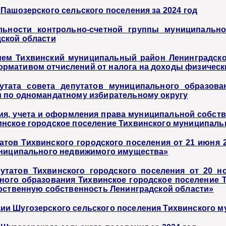
Пашозерского сельского поселения за 2024 год
ельности контрольно-счетной группы муниципальн
ской области
ем Тихвинский муниципальный район Ленинградско
мативом отчислений от налога на доходы физических
тата совета депутатов муниципального образован
и по одномандатному избирательному округу
я, учета и оформления права муниципальной собств
нское городское поселение Тихвинского муниципальн
атов Тихвинского городского поселения от 21 июня 
униципального недвижимого имущества»
утатов Тихвинского городского поселения от 20 н
ого образования Тихвинское городское поселение Т
арственную собственность Ленинградской области»
и Шугозерского сельского поселения Тихвинского м