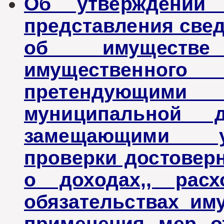
Об утверждении
представления свед
об имуществе
имущественного 
претендующи
муниципальной 
замещающими у
проверки достовер
о доходах,, рас
обязательствах им
применения мер от