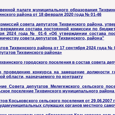
венной палате муниципального образования Тихвин
нского района от 18 февраля 2020 года № 01-46
омиссий совета депутатов Тихвинского района, утв
утверждении состава постоянной комиссии по бюджет
бря 2024 года № 01-6 «Об утверждении состава по
честву совета депутатов Тихвинского, района"
тов Тихвинского района от 17 сентября 2024 года № 
путатов Тихвинского района»
ихвинского городского поселения в состав совета де
по проведению конкурса на замещение должности 
й области, назначаемого по контракту
ие Совета депутатов Мелегежского сельского посе
ское поселение Тихвинского муниципального района 
тов Коськовского сельского поселения от 29.06.2007
рудамуниципальных служащих органов местного самоу