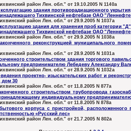
хвинский район Лен. обл." от 19.10.2005 N 1140а
эксплуатацию здания противорадиационного укрытия,
 принадлежащего Тихвинской нефтебазе ОАО "Леннефт
хвинский район Лен. обл." от 29.9.2005 N 1037а
ксплуатацию здания для хранения проб категории "Д"
 принадлежащего Тихвинской нефтебазе ОАО "Леннефт
хвинский район Лен. обл." от 29.9.2005 N 1038а
законченного реконструкцией муниципального поме
хвинский район Лен. обл." от 28.9.2005 N 1031а
онченного строительством здания торгового павильо
уальному предпринимателю Лебедеву Александру Вал
хвинский район Лен. обл." от 28.9.2005 N 1032а
едения проектно- изыскательских работ и реконстр
 дом 30
хвинский район Лен. обл." от 11.8.2005 N 877а
аконченного строительством трубопровода газосна
 и принадлежащему индивидуальному предпринимателю
хвинский район Лен. обл." от 11.8.2005 N 878а
бытового корпуса с пристройкой, расположенного п
тственностью «Русский лес»
хвинский район Лен. обл." от 21.7.2005 N 802а