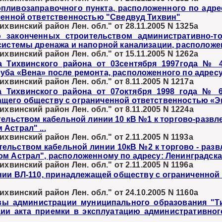
опливозаправочного пункта, расположенного по адре
иченной ответственностью "Сведвуд Тихвин"
хвинский район Лен. обл." от 28.11.2005 N 1325а
 законченных строительством административно-то
системы дренажа и напорной канализации, расположе
хвинский район Лен. обл." от 15.11.2005 N 1262а
а Тихвинского района от 03сентября 1997года № 
ба «Вена» после ремонта, расположенного по адресу:
хвинский район Лен. обл." от 8.11.2005 N 1217а
а Тихвинского района от 07октября 1998 года № 
щего обществу с ограниченной ответственностью «Э
хвинский район Лен. обл." от 8.11.2005 N 1224а
тельством кабельной линии 10 кВ №1 к торгово-разв
Астрал" ...
хвинский район Лен. обл." от 2.11.2005 N 1193а
ительством кабельной линии 10кВ №2 к торгово - ра
 Астрал", расположенному по адресу: Ленинградская 
хвинский район Лен. обл." от 2.11.2005 N 1196а
нии ВЛ-110, принадлежащей обществу с ограниченной
хвинский район Лен. обл." от 24.10.2005 N 1160а
вы администрации муниципального образования "Ти
ии акта приемки в эксплуатацию административного