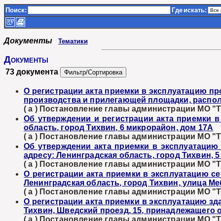
Поиск:
Где
искать:
Документы
Тематики
Документы
73 документа
О регистрации акта приемки в эксплуатацию п
производства и прилегающей площадки, располо
( а ) Постановление главы администрации МО "Ти
Об утверждении и регистрации акта приемки 
область, город Тихвин, 6 микрорайон, дом 17А
( а ) Постановление главы администрации МО "Ти
Об утверждении акта приемки в эксплуатацию 
адресу: Ленинградская область, город Тихвин, 5
( а ) Постановление главы администрации МО "Ти
О регистрации акта приемки в эксплуатацию с
Ленинградская область, город Тихвин, улица М
( а ) Постановление главы администрации МО "Ти
О регистрации акта приемки в эксплуатацию зд
Тихвин, Шведский проезд, 15, принадлежащего
( а ) Постановление главы администрации МО "Ти