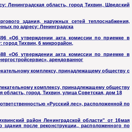
су: Ленинградская область, город Тихвин, Шведский
ргового здания, наружных сетей теплоснабжения,
нных по адресу: Ленинградска
496 «Об утверждении акта комиссии по приемке в
 город Тихвин, 6 микрорайон,
688 «Об утверждении акта комиссии по приемке в
нергостройсервис», арендованног
лекательному комплексу, принадлежащему обществу с
звлекательному комплексу, принадлежащему обществу
область, город, Тихвин, улица Советская, дом 18
 ответственностью «Русский лес», расположенной по
хвинский район Ленинградской области" от 16мая
 здания после реконструкции,, расположенного по