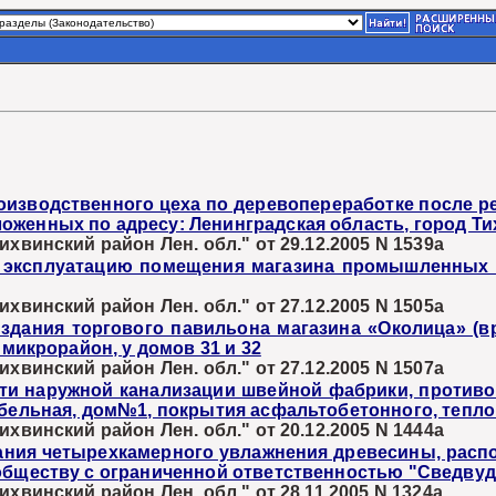
роизводственного цеха по деревопереработке после 
женных по адресу: Ленинградская область, город Ти
хвинский район Лен. обл." от 29.12.2005 N 1539а
в эксплуатацию помещения магазина промышленных т
хвинский район Лен. обл." от 27.12.2005 N 1505а
здания торгового павильона магазина «Околица» (в
 микрорайон, у домов 31 и 32
хвинский район Лен. обл." от 27.12.2005 N 1507а
ети наружной канализации швейной фабрики, против
ебельная, дом№1, покрытия асфальтобетонного, теплов
хвинский район Лен. обл." от 20.12.2005 N 1444а
ания четырехкамерного увлажнения древесины, распо
 обществу с ограниченной ответственностью "Сведвуд
хвинский район Лен. обл." от 28.11.2005 N 1324а