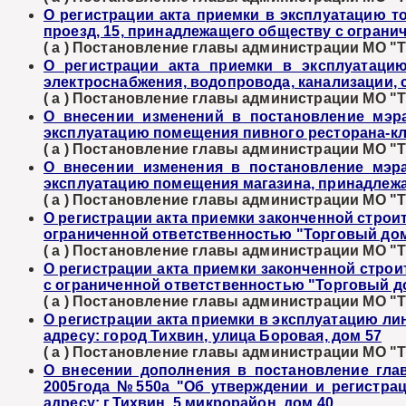
О регистрации акта приемки в эксплуатацию т
проезд, 15, принадлежащего обществу с огран
( а ) Постановление главы администрации МО "Ти
О регистрации акта приемки в эксплуатацию
электроснабжения, водопровода, канализации, 
( а ) Постановление главы администрации МО "Ти
О внесении изменений в постановление мэр
эксплуатацию помещения пивного ресторана-клу
( а ) Постановление главы администрации МО "Ти
О внесении изменения в постановление мэр
эксплуатацию помещения магазина, принадлежа
( а ) Постановление главы администрации МО "Ти
О регистрации акта приемки законченной строи
ограниченной ответственностью "Торговый дом 
( а ) Постановление главы администрации МО "Ти
О регистрации акта приемки законченной стро
с ограниченной ответственностью "Торговый дом
( а ) Постановление главы администрации МО "Ти
О регистрации акта приемки в эксплуатацию ли
адресу: город Тихвин, улица Боровая, дом 57
( а ) Постановление главы администрации МО "Ти
О внесении дополнения в постановление гла
2005года №550а "Об утверждении и регистрац
адресу: г.Тихвин, 5 микрорайон, дом 40