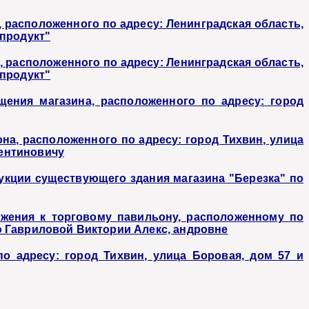
 расположенного по адресу: Ленинградская область,
епродукт"
, расположенного по адресу: Ленинградская область,
епродукт"
щения магазина, расположенного по адресу: город
на, расположенного по адресу: город Тихвин, улица
ентиновичу
укции существующего здания магазина "Березка" по
бжения к торговому павильону, расположенному по
 Гавриловой Виктории Алекс, андровне
о адресу: город Тихвин, улица Боровая, дом 57 и