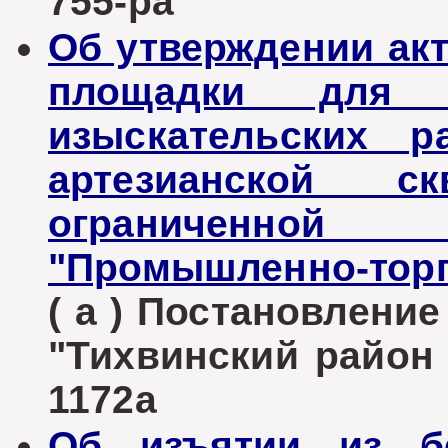
755-ра
Об утверждении ак
площадки для п
изыскательских р
артезианской 
ограниченной
"Промышленно-торго
( а ) Постановлени
"Тихвинский район Л
1172а
Об изъятии из бе