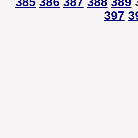
385
386
387
388
389
397
3