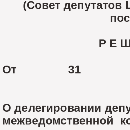
(Совет депутатов 
пос
Р Е Ш
От 31 ма
О делегировании депу
межведомственной к