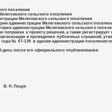
ого поселения
Мелегежского сельского поселения
нистрации Мелегежского сельского поселения
гории администрации Мелегежского сельского поселен
тегории администрации Мелегежского сельского посел
 поправки к проекту решения, а также регистрирует 
 организации и проведения публичных слушаний, ут
7 года № 07-139 в здании администрации поселения по
й день после его официального опубликования.
. Пацук