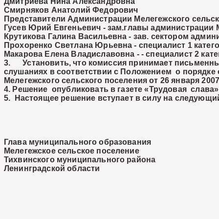
Дмитриева Нина Александровна
Смирняков Анатолий Федорович
Представители Администрации Мелегежского сельск
Гусев Юрий Евгеньевич
- зам.главы администрации 
Крутикова Галина Васильевна
- зав. сектором адми
Прохоренко Светлана Юрьевна
- специалист 1 кате
Макарова Елена Владиславовна
- - специалист 2 ка
3. Установить, что комиссия принимает письменные
слушаниях в соответствии с Положением о порядке
Мелегежского сельского поселения от 26 января 200
4. Решение опубликовать в газете «Трудовая слава»
5. Настоящее решение вступает в силу на следующи
Глава муниципального образования
Мелегежское сельское поселение
Тихвинского муниципального района
Ленинградской области В. Н