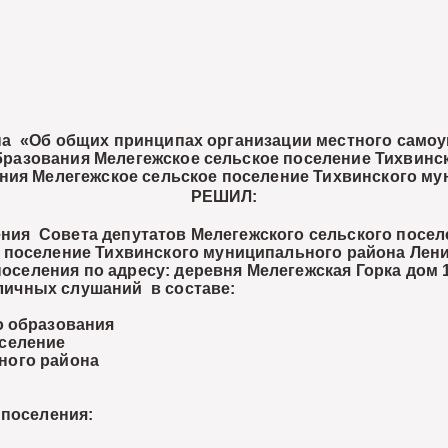
а «Об общих принципах организации местного самоу
 образования Мелегежское сельское поселение Тихвин
ния Мелегежское сельское поселение Тихвинского му
РЕШИЛ:
ния Совета депутатов Мелегежского сельского посел
поселение Тихвинского муниципального района Ленин
поселения по адресу: деревня Мелегежская Горка дом 1
личных слушаний в составе:
о образования
ение
 района
и
 поселения: