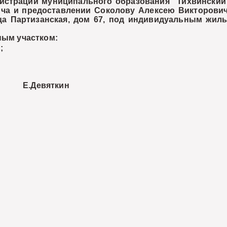
рации муниципального образования "Тихвинский р
ча и предоставлении Соколову Алексею Викторовичу
ица Партизанская, дом 67, под индивидуальным жи
ным участком:
;
.Девяткин