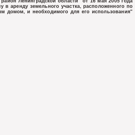
айон Ленинградской области" от 16 мая 2005 года
 в аренду земельного участка, расположенного по
лым домом, и необходимого для его использования"