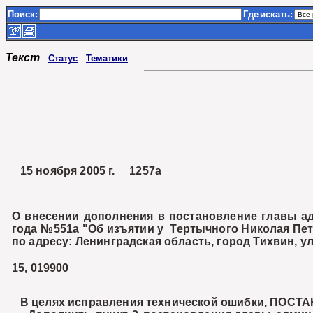
Поиск:
Где
искать:
Текст
Статус
Тематики
15 ноября 2005 г. 1257а
О внесении дополнения в постановление главы ад
года №551а "Об изъятии у Тертычного Николая Пет
по адресу: Ленинградская область, город Тихвин, 
15, 019900
В целях исправления технической ошибки, ПОСТ