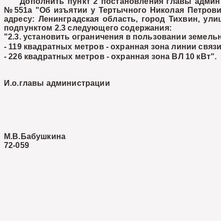
Дополнить пункт 2 постановления главы админист
№551а "Об изъятии у Тертычного Николая Петрови
адресу: Ленинградская область, город Тихвин, ул
подпунктом 2.3 следующего содержания:
"2.3. установить ограничения в пользовании земель
- 11
9 квадратных метров - охранная зона линии связи
- 22
6 квадратных метров - охранная зона ВЛ 10 кВт".
И.о.главы администрации Е
М.В.Бабушкина
72-059