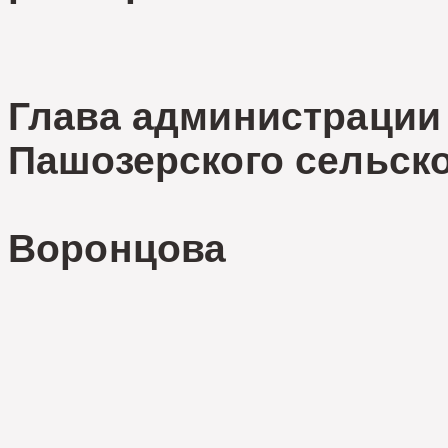
Глава админис
Пашозерского сельско
Н.
Воронцова