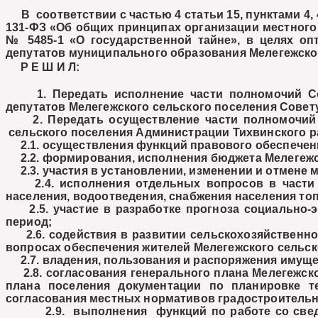
В соответствии с частью 4 статьи 15, пунктами 4, 4.
131-ФЗ «Об общих принципах организации местного 
№ 5485-1 «О государственной тайне», в целях оп
депутатов муниципального образования Мелегежско
Р Е Ш И Л:
1. Передать исполнение части полномочий Сове
депутатов Мелегежского сельского поселения Совету
2. Передать осуществление части полномочий п
сельского поселения Администрации Тихвинского ра
2.1. осуществления функций правового обеспечени
2.2. формирования, исполнения бюджета Мелегежск
2.3. участия в установлении, изменении и отмене 
2.4. исполнения отдельных вопросов в части ор
населения, водоотведения, снабжения населения то
2.5. участие в разработке прогноза социально-э
период;
2.6. содействия в развитии сельскохозяйственног
вопросах обеспечения жителей Мелегежского сельск
2.7. владения, пользования и распоряжения имуще
2.8. согласования генерального плана Мелегежског
плана поселения документации по планировке т
согласования местных нормативов градостроительн
2.9. выполнения функций по работе со сведения