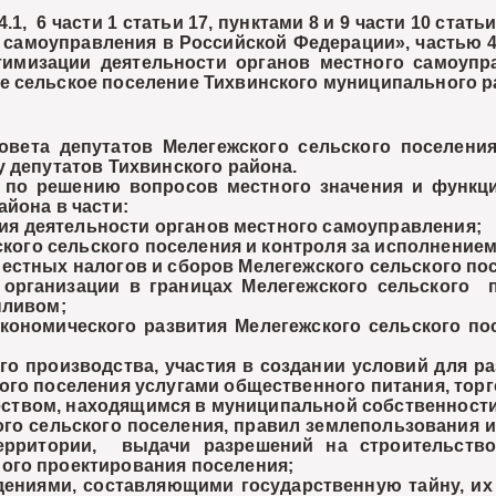
1, 6 части 1 статьи 17, пунктами 8 и 9 части 10 ста
самоуправления в Российской Федерации», частью 4 
тимизации деятельности органов местного самоуп
е сельское поселение Тихвинского муниципального р
та депутатов Мелегежского сельского поселени
 депутатов Тихвинского района.
о решению вопросов местного значения и функций
йона в части:
я деятельности органов местного самоуправления;
ого сельского поселения и контроля за исполнением
местных налогов и сборов Мелегежского сельского по
ганизации в границах Мелегежского сельского пос
пливом;
кономического развития Мелегежского сельского п
о производства, участия в создании условий для ра
ого поселения услугами общественного питания, тор
ством, находящимся в муниципальной собственности
о сельского поселения, правил землепользования и
ерритории, выдачи разрешений на строительство
ого проектирования поселения;
ми, составляющими государственную тайну, их з