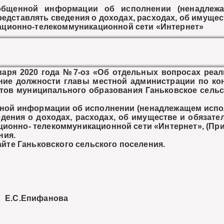
бщенной информации об исполнении (ненадлежащ
едставлять сведения о доходах, расходах, об имущес
ационно-телекоммуникационной сети «Интернет»
ря 2020 года №7-оз «Об отдельных вопросах реали
ие должности главы местной администрации по конт
тов муниципального образования Ганьковское сельс
й информации об исполнении (ненадлежащем исполн
едения о доходах, расходах, об имуществе и обязат
ационно- телекоммуникационной сети «Интернет», (
ния.
те Ганьковского сельского поселения.
Епифанова