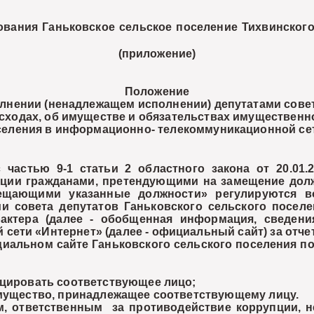
вания Ганьковское сельское поселение Тихвинског
(приложение)
Положение
нении (ненадлежащем исполнении) депутатами совет
асходах, об имуществе и обязательствах имущественн
селения в информационно- телекоммуникационной се
тью 9-1 статьи 2 областного закона от 20.01.
пции гражданами, претендующими на замещение долж
мещающими указанные должности» регулируются
 совета депутатов Ганьковского сельского поселе
актера (далее - обобщенная информация, сведени
ети «Интернет» (далее - официальный сайт) за отче
льном сайте Ганьковского сельского поселения по
ировать соответствующее лицо;
ущество, принадлежащее соответствующему лицу.
тветственным за противодействие коррупции, не п