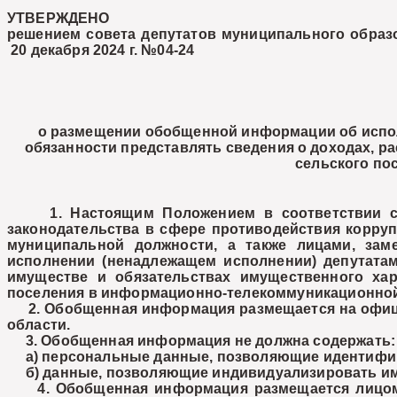
УТВЕРЖДЕНО
решением совета депутатов муниципального образо
20 декабря 2024 г. №04-24
о размещении обобщенной информации об испол
обязанности представлять сведения о доходах, р
сельского по
1. Настоящим Положением в соответствии с час
законодательства в сфере противодействия корру
муниципальной должности, а также лицами, за
исполнении (ненадлежащем исполнении) депутатами
имуществе и обязательствах имущественного хар
поселения в информационно-телекоммуникационной с
2. Обобщенная информация размещается на официа
области.
3. Обобщенная информация не должна содержать:
а) персональные данные, позволяющие идентифиц
б) данные, позволяющие индивидуализировать им
4. Обобщенная информация размещается лицом, о