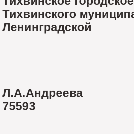
Тихвинское городское
Тихвинского муницип
Ленинград
В.И.М
Л.А.Андреева
75593