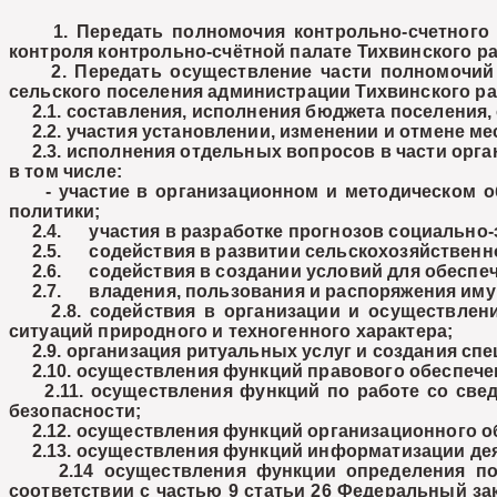
1. Передать полномочия контрольно-счетного о
контроля контрольно-счётной палате Тихвинского ра
2. Передать осуществление части полномочий п
сельского поселения администрации Тихвинского ра
2.1. составления, исполнения бюджета поселения, 
2.2. участия установлении, изменении и отмене ме
2.3. исполнения отдельных вопросов в части органи
в том числе:
- участие в организационном и методическом об
политики;
2.4. участия в разработке прогнозов социально-э
2.5. содействия в развитии сельскохозяйственного
2.6. содействия в создании условий для обеспече
2.7. владения, пользования и распоряжения имущ
2.8. содействия в организации и осуществлении
ситуаций природного и техногенного характера;
2.9. организация ритуальных услуг и создания сп
2.10. осуществления функций правового обеспечен
2.11. осуществления функций по работе со сведе
безопасности;
2.12. осуществления функций организационного об
2.13. осуществления функций информатизации дея
2.14 осуществления функции определения поста
соответствии с частью 9 статьи 26 Федеральный зак