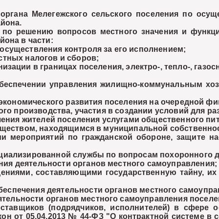
ргана Мелегежского сельского поселения по осущ
йона.
о решению вопросов местного значения и функций
йона в части:
осуществления контроля за его исполнением;
стных налогов и сборов;
зации в границах поселения, электро-, тепло-, газо
еспечении управления жилищно-коммунальным хозя
кономического развития поселения на очередной фи
 производства, участия в создании условий для ра
ния жителей поселения услугами общественного пит
еством, находящимся в муниципальной собственнос
 мероприятий по гражданской обороне, защите на
ециализированной службы по вопросам похоронного д
ия деятельности органов местного самоуправления;
ниями, составляющими государственную тайну, их 
еспечения деятельности органов местного самоупра
тельности органов местного самоуправления поселе
вщиков (подрядчиков, исполнителей) в сфере о
он от 05.04.2013 № 44-ФЗ "О контрактной системе в с