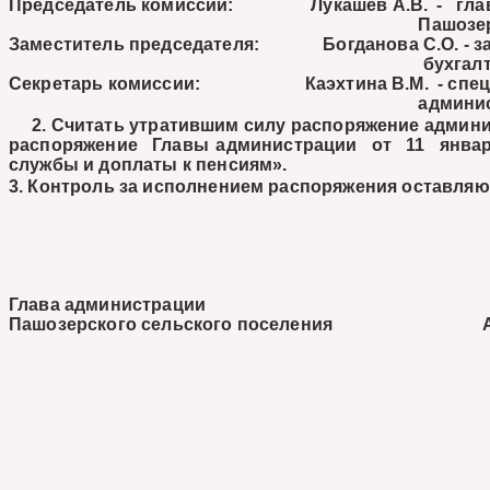
Председатель комиссии: Лукашев А.В. - глав
Пашозерского сельско
Заместитель председателя: Богданова С.О. - зав
бухгалтер администрац
Секретарь комиссии: Каэхтина В.М. - специа
администрации п
2. Считать утратившим силу распоряжение админист
распоряжение Главы администрации от 11 января
службы и доплаты к пенсиям».
3. Контроль за исполнением распоряжения оставляю 
Глава администрации
Пашозерского сельского поселения А.