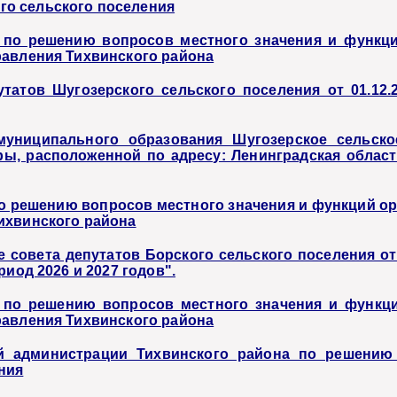
о сельского поселения
 по решению вопросов местного значения и функци
равления Тихвинского района
татов Шугозерского сельского поселения от 01.12.
муниципального образования Шугозерское сельско
ы, расположенной по адресу: Ленинградская область
о решению вопросов местного значения и функций ор
ихвинского района
 совета депутатов Борского сельского поселения от
иод 2026 и 2027 годов".
 по решению вопросов местного значения и функци
равления Тихвинского района
й администрации Тихвинского района по решению 
ния